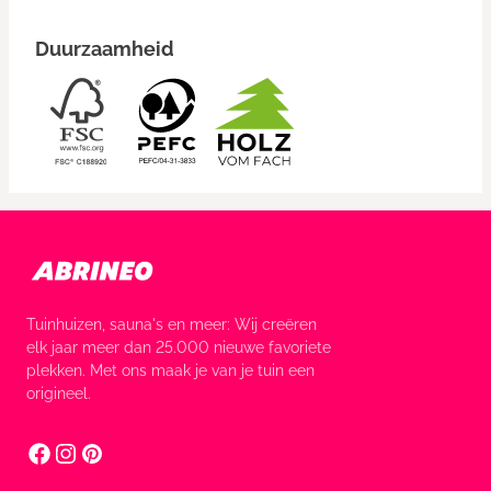
Duurzaamheid
Tuinhuizen, sauna's en meer: Wij creëren
elk jaar meer dan 25.000 nieuwe favoriete
plekken. Met ons maak je van je tuin een
origineel.