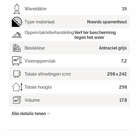
Wanddikte
19
Type materiaal
Noords sparrenhout
Oppervlaktebehandeling
Verf ter bescherming
tegen het weer
Basiskleur
Antraciet grijs
Vloeroppervlak
7,2
Totale afmetingen (cm)
298 x 242
Totale hoogte
298
Volume
17,8
Alle details tonen