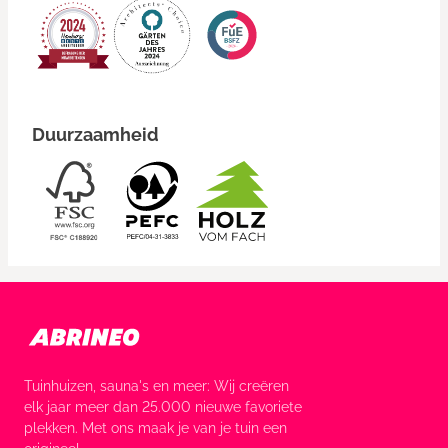
Duurzaamheid
Tuinhuizen, sauna's en meer: Wij creëren
elk jaar meer dan 25.000 nieuwe favoriete
plekken. Met ons maak je van je tuin een