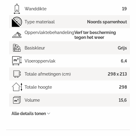
Wanddikte
19
Type materiaal
Noords sparrenhout
Oppervlaktebehandeling
Verf ter bescherming
tegen het weer
Basiskleur
Grijs
Vloeroppervlak
6,4
Totale afmetingen (cm)
298 x 213
Totale hoogte
298
Volume
15,6
Alle details tonen