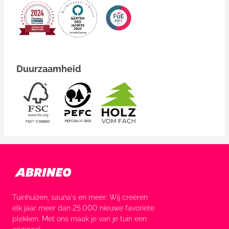
Duurzaamheid
Tuinhuizen, sauna's en meer: Wij creëren
elk jaar meer dan 25.000 nieuwe favoriete
plekken. Met ons maak je van je tuin een