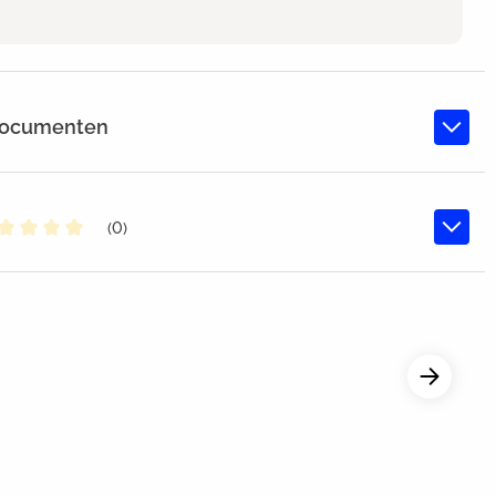
documenten
(0)
middelde waardering van 0 van 5 sterren