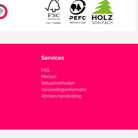
Services
FAQ
Merken
Betaalmethoden
Verzendingsinformatie
Abrineo handleiding