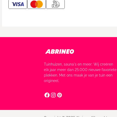
Tuinhuizen, sauna's en meer: Wij creëren
elk jaar meer dan 25.000 nieuwe favoriete
plekken. Met ons maak je van je tuin een
origineel.