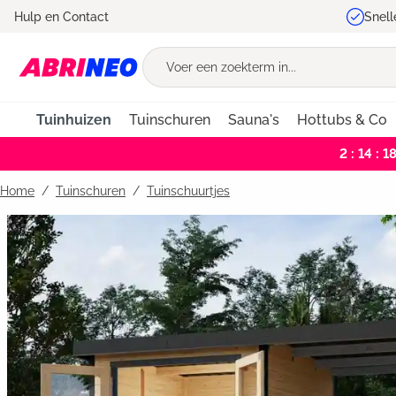
Hulp en Contact
Snell
oekopdracht
Ga naar de hoofdnavigatie
Tuinhuizen
Tuinschuren
Sauna's
Hottubs & Co
2 : 14 : 1
Home
Tuinschuren
/
Tuinschuurtjes
Bildergalerie überspringen