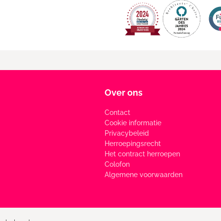
Over ons
Contact
Cookie informatie
Privacybeleid
Herroepingsrecht
Het contract herroepen
Colofon
Algemene voorwaarden