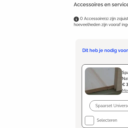
Accessoires en servic
0
Accessoire(s)
zijn
zojuis
hoeveelheden zijn vooraf ing
Dit heb je nodig vo
Spa
Nat
€ 
Me
Selecteren