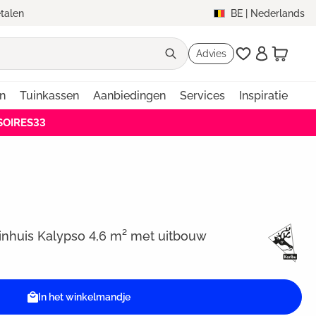
etalen
BE
|
Nederlands
Advies
en
Tuinkassen
Aanbiedingen
Services
Inspiratie
SSOIRES33
inhuis Kalypso 4,6 m² met uitbouw
In het winkelmandje