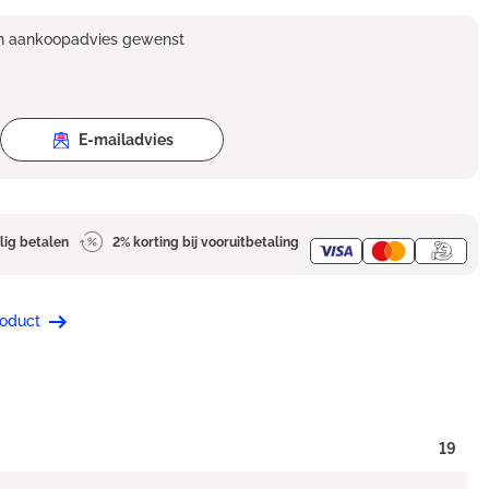
en aankoopadvies gewenst
E-mailadvies
lig betalen
2% korting bij vooruitbetaling
roduct
19