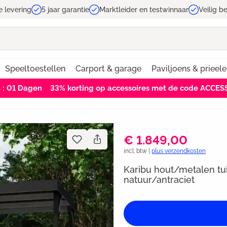
e levering
5 jaar garantie
Marktleider en testwinnaar
Veilig b
Speeltoestellen
Carport & garage
Paviljoens & prieel
8 : 00
Dagen
33% korting op accessoires met de code ACCE
€ 1.849,00
incl. btw |
plus verzendkosten
Karibu hout/metalen tu
natuur/antraciet