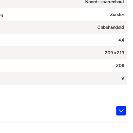
Noords sparrenhout
ng
Zonder
Onbehandeld
4,4
209 x 213
208
9