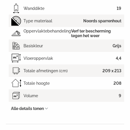
Wanddikte
19
Type materiaal
Noords sparrenhout
Oppervlaktebehandeling
Verf ter bescherming
tegen het weer
Basiskleur
Grijs
Vloeroppervlak
4,4
Totale afmetingen (cm)
209 x 213
Totale hoogte
208
Volume
9
Alle details tonen