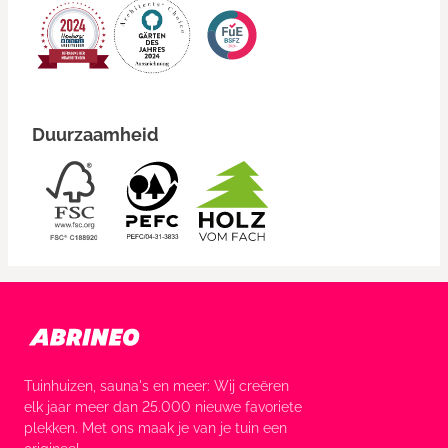
Duurzaamheid
Tuinhuizen, sauna's en meer: Wij creëren
elk jaar meer dan 25.000 nieuwe favoriete
plekken. Met ons maak je van je tuin een