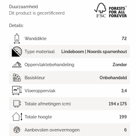
Duurzaamheid
Dit product is gecertificeerd
Details:
Wanddikte
72
Type materiaal
Lindeboom | Noords sparrenhout
Oppervlaktebehandeling
Zonder
Basiskleur
Onbehandeld
Vloeroppervlak
3,4
Totale afmetingen (cm)
194 x 175
Totale hoogte
199
Aanbevolen ovenvermogen
6