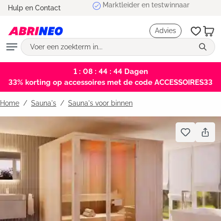
Marktleider en testwinnaar
Hulp en Contact
hoofdinhoud
Advies
1 : 08 : 44 : 43
Dagen
33% korting op accessoires met de code ACCESSOIRES33
Home
Sauna's
/
Sauna's voor binnen
Bildergalerie überspringen