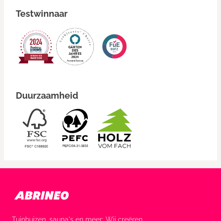
Testwinnaar
Duurzaamheid
Tuinhuizen, sauna's en meer: Wij creëren