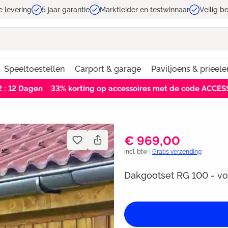
e levering
5 jaar garantie
Marktleider en testwinnaar
Veilig b
Speeltoestellen
Carport & garage
Paviljoens & prieele
2 : 11
Dagen
33% korting op accessoires met de code ACCE
€ 969,00
incl. btw |
Gratis verzending
Dakgootset RG 100 - voo