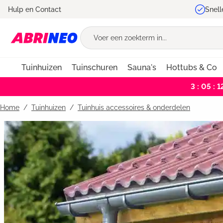
Hulp en Contact
Snell
oekopdracht
Ga naar de hoofdnavigatie
Tuinhuizen
Tuinschuren
Sauna's
Hottubs & Co
3 : 05 : 1
Home
Tuinhuizen
/
Tuinhuis accessoires & onderdelen
Bildergalerie überspringen