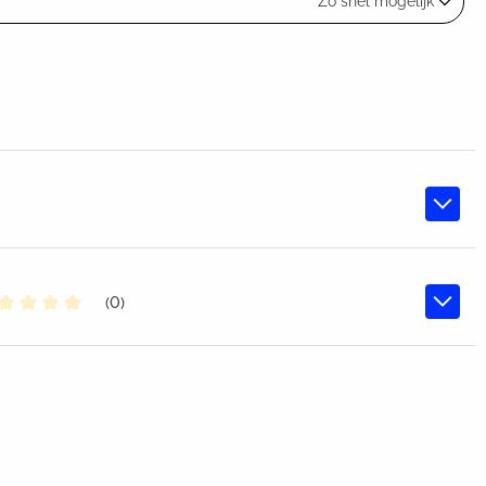
Zo snel mogelijk
(0)
middelde waardering van 0 van 5 sterren