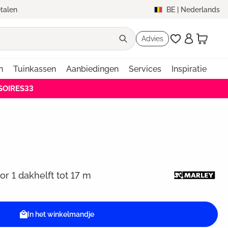
etalen
BE
|
Nederlands
Advies
n
Tuinkassen
Aanbiedingen
Services
Inspiratie
SSOIRES33
r 1 dakhelft tot 17 m
In het winkelmandje