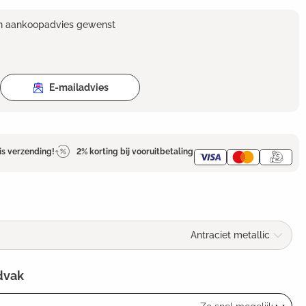
en aankoopadvies gewenst
E-mailadvies
is verzending!
2% korting bij vooruitbetaling
Antraciet metallic
dvak