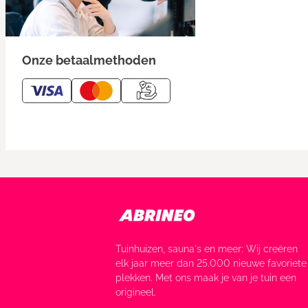
Onze betaalmethoden
Tuinhuizen, sauna's en meer: Wij creëren
elk jaar meer dan 25.000 nieuwe favoriete
plekken. Met ons maak je van je tuin een
origineel.