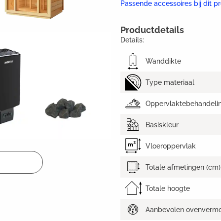
Passende accessoires bij dit p
Productdetails
Details:
Wanddikte
Type materiaal
Oppervlaktebehandeli
Basiskleur
Vloeroppervlak
Totale afmetingen (cm)
Totale hoogte
Aanbevolen ovenverm