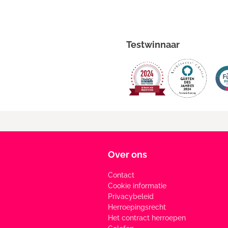
Testwinnaar
Over ons
Contact
Cookie informatie
Privacybeleid
Herroepingsrecht
Het contract herroepen