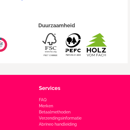
Duurzaamheid
Services
FAQ
Merken
Betaalmethoden
Verzendingsinformatie
Abrineo handleiding