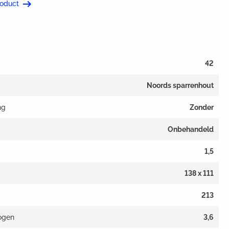
roduct
42
Noords sparrenhout
ng
Zonder
Onbehandeld
1,5
138 x 111
213
ogen
3,6