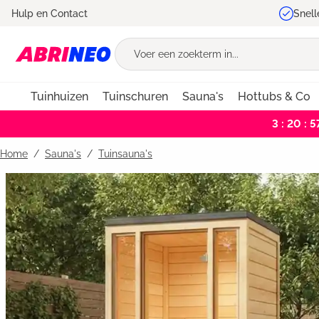
Hulp en Contact
Snell
oekopdracht
Ga naar de hoofdnavigatie
Tuinhuizen
Tuinschuren
Sauna's
Hottubs & Co
3 : 20 : 5
Home
Sauna's
/
Tuinsauna's
Bildergalerie überspringen