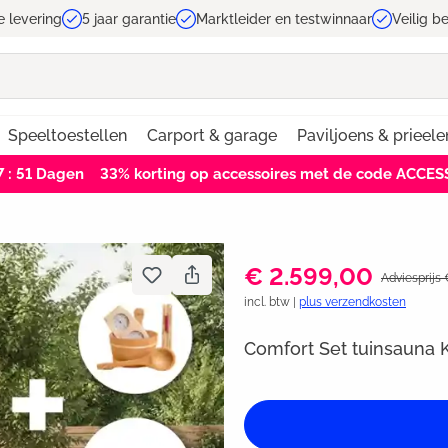
e levering
5 jaar garantie
Marktleider en testwinnaar
Veilig b
Speeltoestellen
Carport & garage
Paviljoens & prieele
7 : 51
Dagen
33% korting op accessoires met de code ACCE
€ 2.599,00
Adviesprijs
incl. btw |
plus verzendkosten
Comfort Set tuinsauna