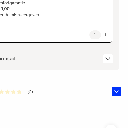
mfortgarantie
69,00
er details weergeven
product
(0)
middelde waardering van 0 van 5 sterren