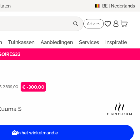
etalen
BE
|
Nederlands
Advies
n
Tuinkassen
Aanbiedingen
Services
Inspiratie
SSOIRES33
 € 2.899,00
€ -300,00
 Kuuma S
In het winkelmandje