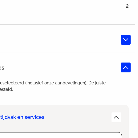
2
es
geselecteerd (inclusief onze aanbevelingen). De juiste
esteld.
tijdvak en services