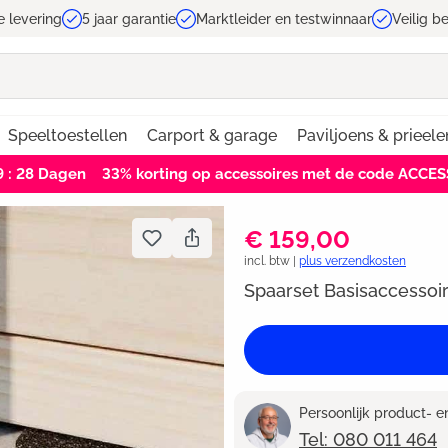
e levering
5 jaar garantie
Marktleider en testwinnaar
Veilig b
Speeltoestellen
Carport & garage
Paviljoens & prieele
9 : 28
Dagen
33% korting op accessoires met de code ACCE
€ 159,00
incl. btw |
plus verzendkosten
Spaarset Basisaccesso
Persoonlijk product- 
Tel: 080 011 464