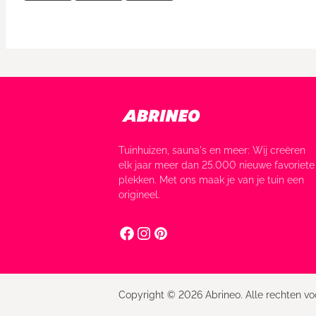
Tuinhuizen, sauna's en meer: Wij creëren
elk jaar meer dan 25.000 nieuwe favoriete
plekken. Met ons maak je van je tuin een
origineel.
Copyright © 2026 Abrineo. Alle rechten v