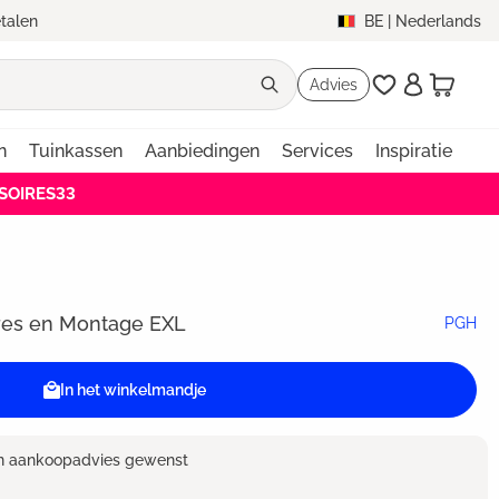
etalen
BE
|
Nederlands
Advies
n
Tuinkassen
Aanbiedingen
Services
Inspiratie
SSOIRES33
ires en Montage EXL
PGH
In het winkelmandje
en aankoopadvies gewenst