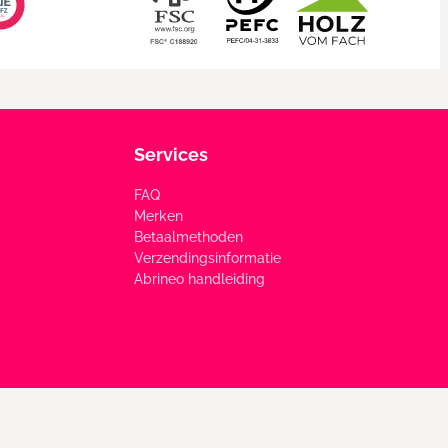
Services
FAQ
Merken
Betaalmethoden
Verzendingsinformatie
Abrineo handleiding