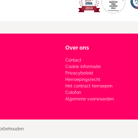
Over ons
Contact
Cookie informatie
Privacybeleid
Herroepingsrecht
Het contract herroepen
Colofon
Algemene voorwaarden
oorbehouden.