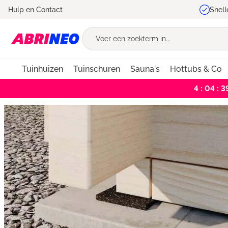
Hulp en Contact
Snell
oekopdracht
Ga naar de hoofdnavigatie
Tuinhuizen
Tuinschuren
Sauna's
Hottubs & Co
4 : 04 : 3
Bildergalerie überspringen