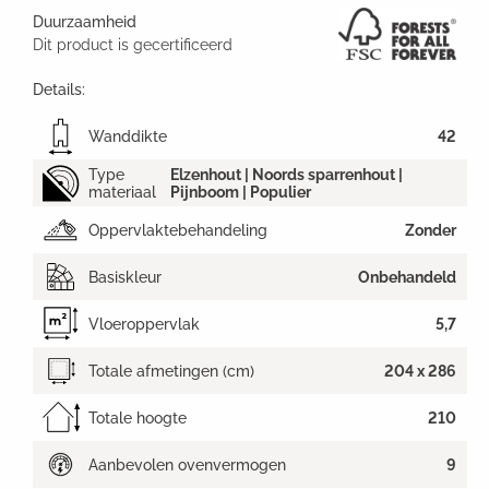
Duurzaamheid
Dit product is gecertificeerd
Details:
Wanddikte
42
Type
Elzenhout | Noords sparrenhout |
materiaal
Pijnboom | Populier
Oppervlaktebehandeling
Zonder
Basiskleur
Onbehandeld
Vloeroppervlak
5,7
Totale afmetingen (cm)
204 x 286
Totale hoogte
210
Aanbevolen ovenvermogen
9