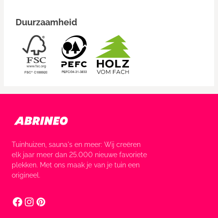
Duurzaamheid
Tuinhuizen, sauna's en meer: Wij creëren
elk jaar meer dan 25.000 nieuwe favoriete
plekken. Met ons maak je van je tuin een
origineel.