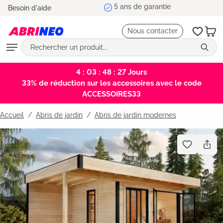
5 ans de garantie
Besoin d'aide
tenu principal
Nous contacter
4 : 03 : 48 : 26
Jours
33% de réduction sur les accessoires avec le code
ACCESSOIRES33
Accueil
Abris de jardin
/
Abris de jardin modernes
Bildergalerie überspringen