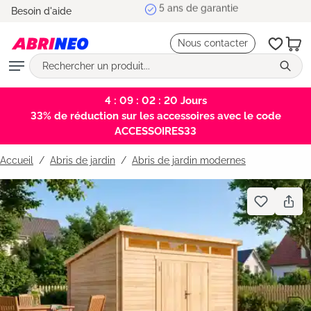
5 ans de garantie
Besoin d'aide
tenu principal
Nous contacter
4 : 09 : 02 : 19
Jours
33% de réduction sur les accessoires avec le code
ACCESSOIRES33
Accueil
Abris de jardin
/
Abris de jardin modernes
Bildergalerie überspringen