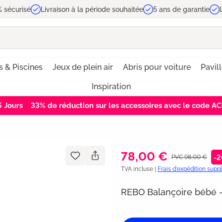
 sécurisé
Livraison à la période souhaitée
5 ans de garantie
s & Piscines
Jeux de plein air
Abris pour voiture
Pavil
Inspiration
5
Jours
33% de réduction sur les accessoires avec le code 
78,00 €
PVC 98,00 €
-2
TVA incluse |
Frais d'expédition sup
REBO Balançoire bébé -