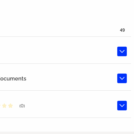
49
 documents
(0)
oyenne de 0 sur 5 étoiles