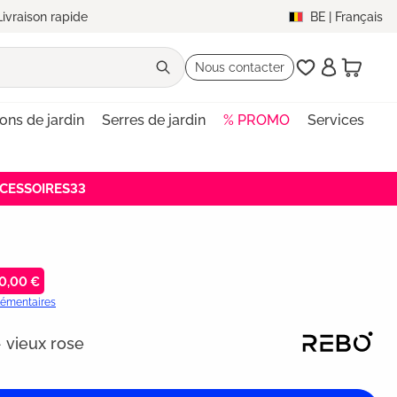
Livraison rapide
BE
|
Français
Nous contacter
lons de jardin
Serres de jardin
% PROMO
Services
ACCESSOIRES33
0,00 €
plémentaires
 vieux rose