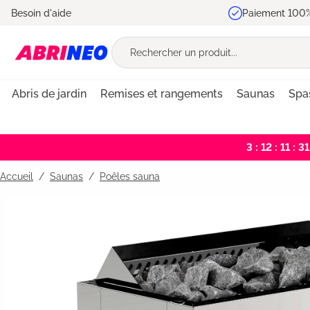
Besoin d'aide
Paiement 100%
recherche
Passer à la navigation principale
Abris de jardin
Remises et rangements
Saunas
Spa
3 : 12 : 11 : 31
Accueil
Saunas
/
Poêles sauna
Bildergalerie überspringen