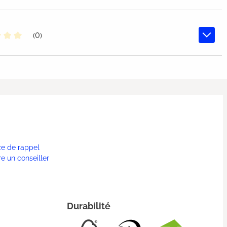
(0)
oyenne de 0 sur 5 étoiles
ce de rappel
re un conseiller
Durabilité