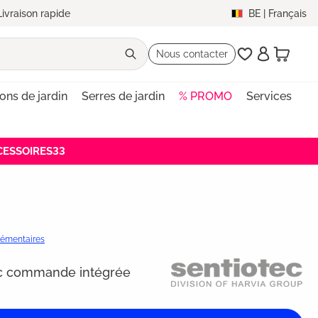
Livraison rapide
BE
|
Français
Nous contacter
lons de jardin
Serres de jardin
% PROMO
Services
CCESSOIRES33
plémentaires
c commande intégrée