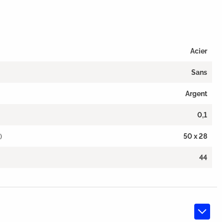
Acier
Sans
Argent
0,1
)
50 x 28
44