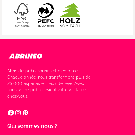
Abris de jardin, saunas et bien plus :
Chaque année, nous transformons plus de
25 000 espaces en lieux de rêve. Avec
nous, votre jardin devient votre véritable
chez-vous.
Qui sommes nous ?