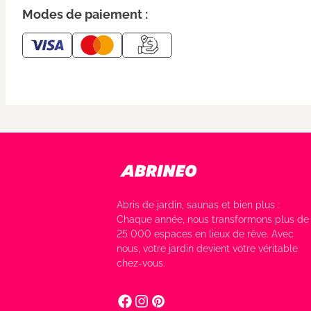
Modes de paiement :
Abris de jardin, saunas et bien plus :
Chaque année, nous transformons plus de
25 000 espaces en lieux de rêve. Avec
nous, votre jardin devient votre véritable
chez-vous.