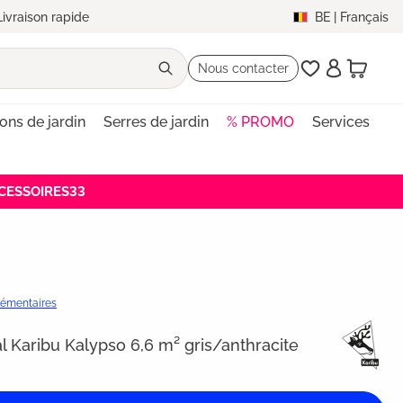
Livraison rapide
BE
|
Français
Nous contacter
lons de jardin
Serres de jardin
% PROMO
Services
ACCESSOIRES33
plémentaires
al Karibu Kalypso 6,6 m² gris/anthracite