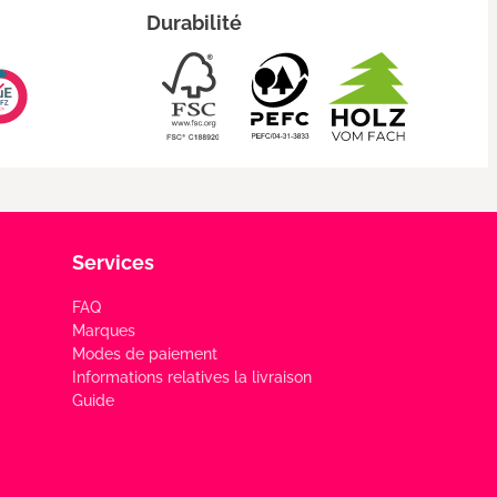
Durabilité
Services
FAQ
Marques
Modes de paiement
Informations relatives la livraison
Guide