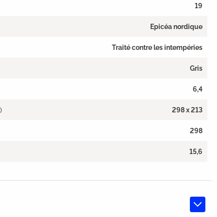
19
Epicéa nordique
Traité contre les intempéries
Gris
6,4
)
298 x 213
298
15,6