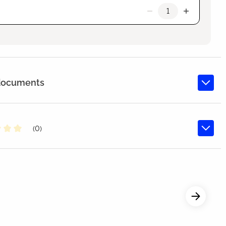
 documents
(0)
oyenne de 0 sur 5 étoiles