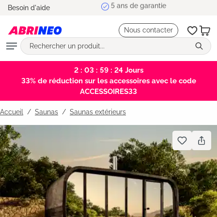
5 ans de garantie
Besoin d'aide
tenu principal
Nous contacter
2 : 03 : 59 : 23
Jours
33% de réduction sur les accessoires avec le code
ACCESSOIRES33
Accueil
Saunas
/
Saunas extérieurs
Bildergalerie überspringen