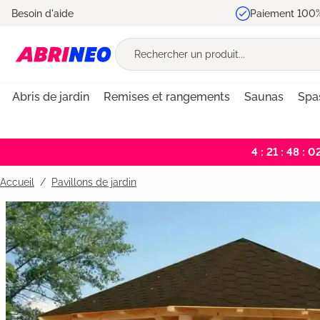
Besoin d'aide
Paiement 100%
recherche
Passer à la navigation principale
Abris de jardin
Remises et rangements
Saunas
Spa
4 : 21 : 48 : 0
Accueil
Pavillons de jardin
Bildergalerie überspringen