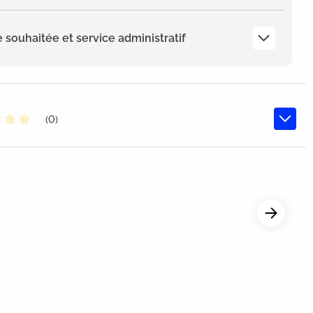
e souhaitée et service administratif
(0)
oyenne de 0 sur 5 étoiles