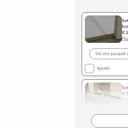
Set
boi
€ 
Plu
Ajouter
Set
€ 
Plu
Ajouté