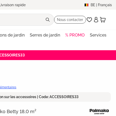
Livraison rapide
BE
|
Français
Nous contacter
lons de jardin
Serres de jardin
% PROMO
Services
ACCESSOIRES33
plémentaires
on sur les accessoires | Code: ACCESSOIRES33
ako Betty 18,0 m²