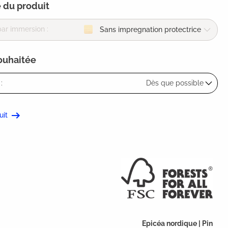
 du produit
ar immersion :
Sans impregnation protectrice
souhaitée
:
Dès que possible
uit
Epicéa nordique | Pin