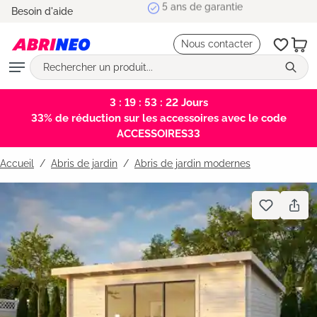
5 ans de garantie
Besoin d'aide
tenu principal
Nous contacter
3 : 19 : 53 : 21
Jours
33% de réduction sur les accessoires avec le code
ACCESSOIRES33
Accueil
Abris de jardin
/
Abris de jardin modernes
Bildergalerie überspringen