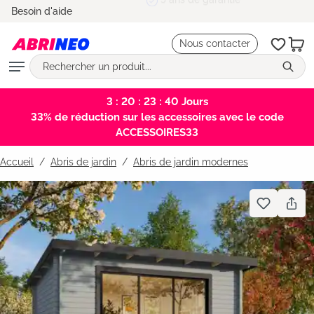
5 ans de garantie
Besoin d'aide
tenu principal
Nous contacter
3 : 20 : 23 : 40
Jours
33% de réduction sur les accessoires avec le code
ACCESSOIRES33
Accueil
Abris de jardin
/
Abris de jardin modernes
Bildergalerie überspringen