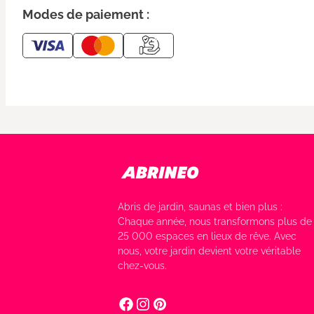
Modes de paiement :
Abris de jardin, saunas et bien plus :
Chaque année, nous transformons plus de
25 000 espaces en lieux de rêve. Avec
nous, votre jardin devient votre véritable
chez-vous.