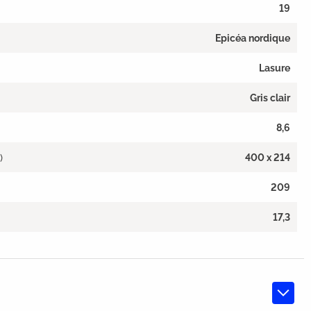
19
Epicéa nordique
Lasure
Gris clair
8,6
)
400 x 214
209
17,3