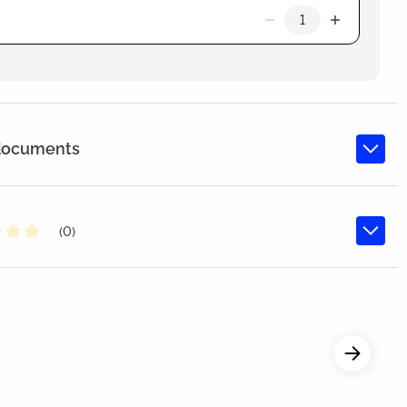
 documents
(0)
oyenne de 0 sur 5 étoiles