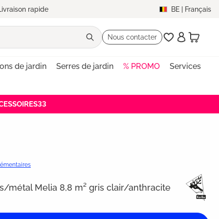
Livraison rapide
BE
|
Français
Nous contacter
lons de jardin
Serres de jardin
% PROMO
Services
ACCESSOIRES33
plémentaires
is/métal Melia 8,8 m² gris clair/anthracite