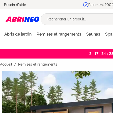
Besoin d'aide
Paiement 100%
recherche
Passer à la navigation principale
Abris de jardin
Remises et rangements
Saunas
Spa
3 : 17 : 34 : 2
Accueil
Remises et rangements
Bildergalerie überspringen