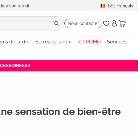
Livraison rapide
BE
|
Français
Nous contacter
lons de jardin
Serres de jardin
% PROMO
Services
ACCESSOIRES33
ne sensation de bien-être