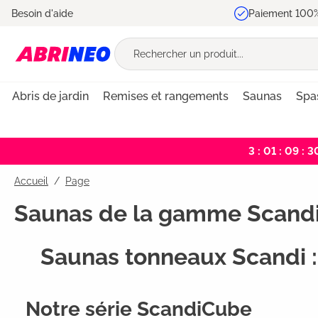
Besoin d'aide
Paiement 100%
recherche
Passer à la navigation principale
Abris de jardin
Remises et rangements
Saunas
Spa
3 : 01 : 09 : 3
Accueil
Page
Saunas de la gamme Scand
Saunas tonneaux Scandi :
Notre série ScandiCube