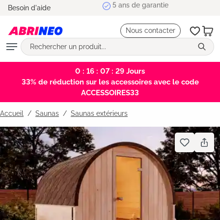
5 ans de garantie
Besoin d'aide
tenu principal
Nous contacter
0 : 16 : 07 : 28
Jours
33% de réduction sur les accessoires avec le code
ACCESSOIRES33
Accueil
Saunas
/
Saunas extérieurs
Bildergalerie überspringen