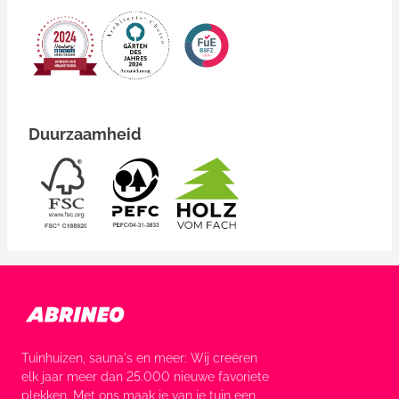
Duurzaamheid
Tuinhuizen, sauna's en meer: Wij creëren
elk jaar meer dan 25.000 nieuwe favoriete
plekken. Met ons maak je van je tuin een