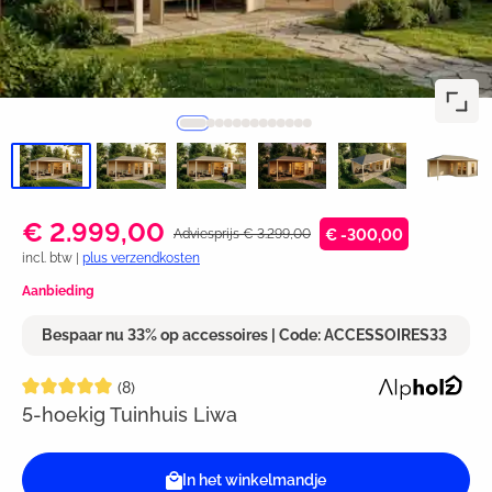
€ 2.999,00
Adviesprijs € 3.299,00
€ -300,00
incl. btw |
plus verzendkosten
Aanbieding
Bespaar nu 33% op accessoires | Code: ACCESSOIRES33
Gemiddelde waardering van 5 van 5 sterren
(8)
5-hoekig Tuinhuis Liwa
In het winkelmandje