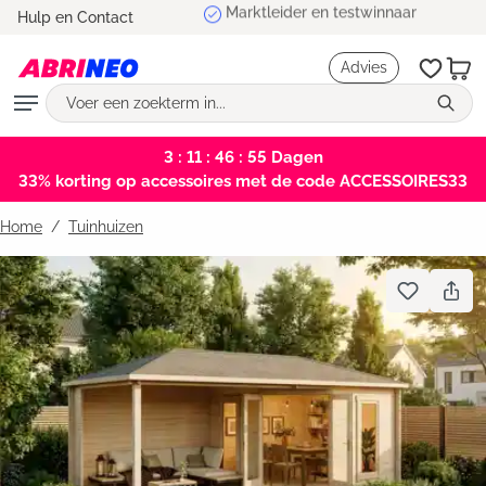
Marktleider en testwinnaar
Hulp en Contact
hoofdinhoud
Advies
3 : 11 : 46 : 54
Dagen
33% korting op accessoires met de code ACCESSOIRES33
Home
Tuinhuizen
Bildergalerie überspringen