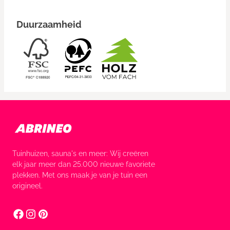
Duurzaamheid
Tuinhuizen, sauna's en meer: Wij creëren
elk jaar meer dan 25.000 nieuwe favoriete
plekken. Met ons maak je van je tuin een
origineel.