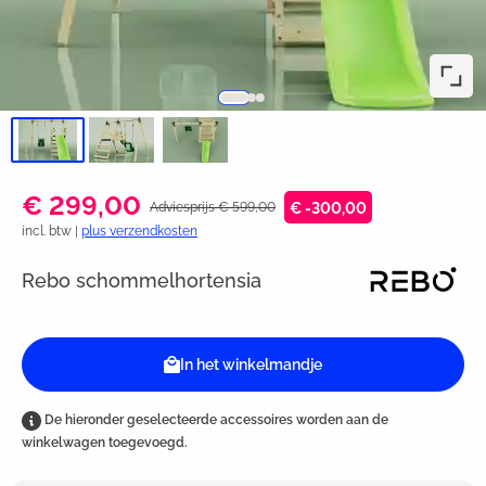
€ 299,00
Adviesprijs € 599,00
€ -300,00
incl. btw |
plus verzendkosten
Rebo schommelhortensia
In het winkelmandje
De hieronder geselecteerde accessoires worden aan de
winkelwagen toegevoegd.