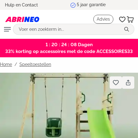
Marktleider en testwinnaar
Hulp en Contact
hoofdinhoud
Advies
1 : 20 : 24 : 08
Dagen
33% korting op accessoires met de code ACCESSOIRES33
Home
Speeltoestellen
Bildergalerie überspringen