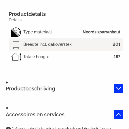
Productdetails
Details:
Type materiaal
Noords sparrenhout
Breedte incl. dakoverstek
201
Totale hoogte
187
Productbeschrijving
Accessoires en services
1
Accessoire(s)
is
zojuist geselecteerd (inclusief onze