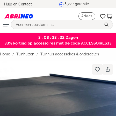
5 jaar garantie
Hulp en Contact
hoofdinhoud
Advies
3 : 08 : 33 : 32
Dagen
33% korting op accessoires met de code ACCESSOIRES33
Home
Tuinhuizen
/
Tuinhuis accessoires & onderdelen
Bildergalerie überspringen