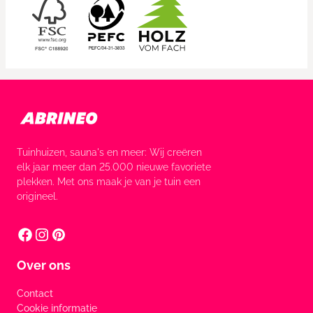
Tuinhuizen, sauna's en meer: Wij creëren
elk jaar meer dan 25.000 nieuwe favoriete
plekken. Met ons maak je van je tuin een
origineel.
Over ons
Contact
Cookie informatie