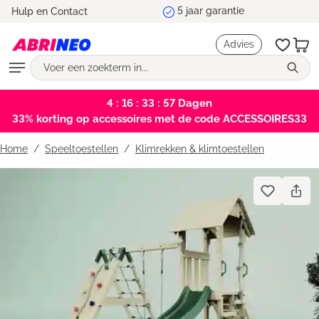
Marktleider en testwinnaar
Hulp en Contact
hoofdinhoud
Advies
4 : 16 : 33 : 56
Dagen
33% korting op accessoires met de code ACCESSOIRES33
Home
Speeltoestellen
/
Klimrekken & klimtoestellen
Bildergalerie überspringen