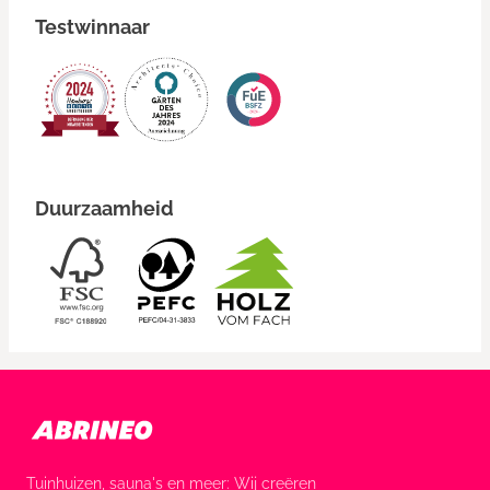
Testwinnaar
Duurzaamheid
Tuinhuizen, sauna's en meer: Wij creëren