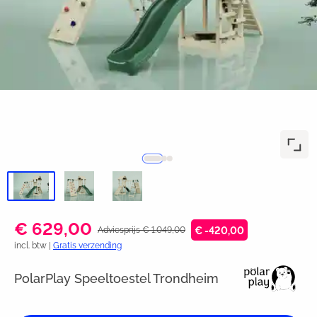
€ 629,00
Adviesprijs € 1.049,00
€ -420,00
incl. btw |
Gratis verzending
PolarPlay Speeltoestel Trondheim