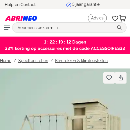
Marktleider en testwinnaar
Hulp en Contact
hoofdinhoud
Advies
1 : 22 : 19 : 11
Dagen
33% korting op accessoires met de code ACCESSOIRES33
Home
Speeltoestellen
/
Klimrekken & klimtoestellen
Bildergalerie überspringen