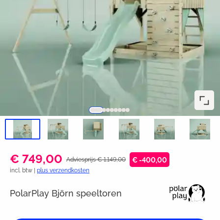
€ 749,00
Adviesprijs € 1.149,00
€ -400,00
incl. btw |
plus verzendkosten
PolarPlay Björn speeltoren