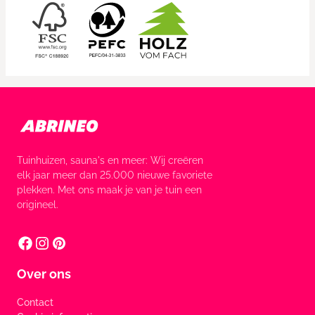
Tuinhuizen, sauna's en meer: Wij creëren
elk jaar meer dan 25.000 nieuwe favoriete
plekken. Met ons maak je van je tuin een
origineel.
Over ons
Contact