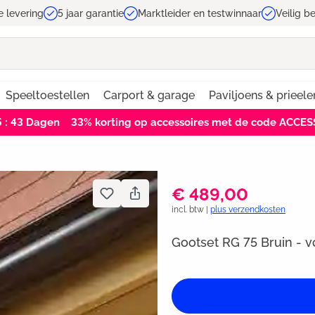
e levering
5 jaar garantie
Marktleider en testwinnaar
Veilig b
Speeltoestellen
Carport & garage
Paviljoens & prieele
5 : 42
Dagen
33% korting op accessoires met de code ACCE
€ 489,00
incl. btw |
plus verzendkosten
Gootset RG 75 Bruin - v