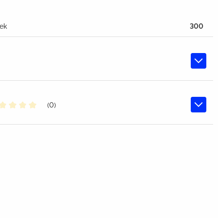
tek
300
(0)
middelde waardering van 0 van 5 sterren