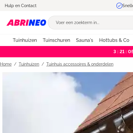
Hulp en Contact
Snell
oekopdracht
Ga naar de hoofdnavigatie
Tuinhuizen
Tuinschuren
Sauna's
Hottubs & Co
3 : 21 : 0
Home
Tuinhuizen
/
Tuinhuis accessoires & onderdelen
Bildergalerie überspringen