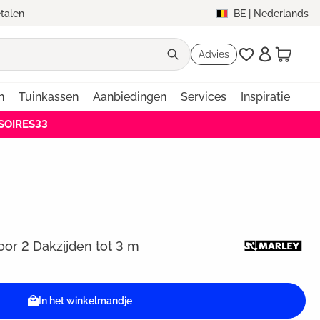
etalen
BE
|
Nederlands
Advies
n
Tuinkassen
Aanbiedingen
Services
Inspiratie
SSOIRES33
oor 2 Dakzijden tot 3 m
In het winkelmandje