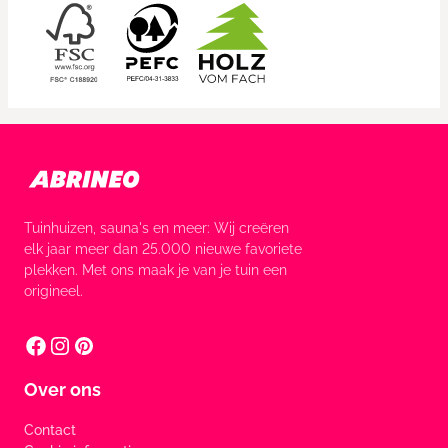
Tuinhuizen, sauna's en meer: Wij creëren
elk jaar meer dan 25.000 nieuwe favoriete
plekken. Met ons maak je van je tuin een
origineel.
Over ons
Contact