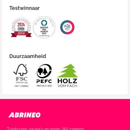
Testwinnaar
Duurzaamheid
Tuinhuizen, sauna's en meer: Wij creëren