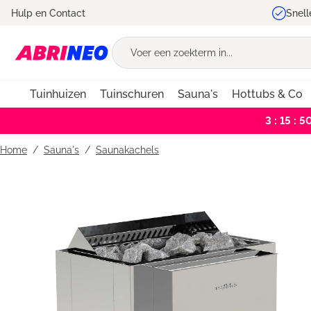
Hulp en Contact
Snell
oekopdracht
Ga naar de hoofdnavigatie
Tuinhuizen
Tuinschuren
Sauna's
Hottubs & Co
3 : 15 : 5
Home
Sauna's
/
Saunakachels
Bildergalerie überspringen