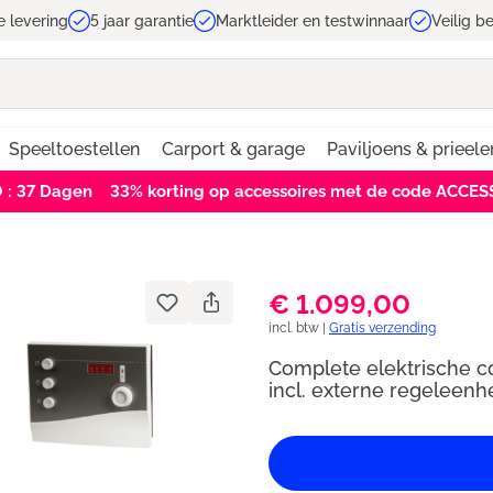
e levering
5 jaar garantie
Marktleider en testwinnaar
Veilig b
Speeltoestellen
Carport & garage
Paviljoens & prieele
0 : 37
Dagen
33% korting op accessoires met de code ACCE
€ 1.099,00
incl. btw |
Gratis verzending
Complete elektrische c
incl. externe regeleenh