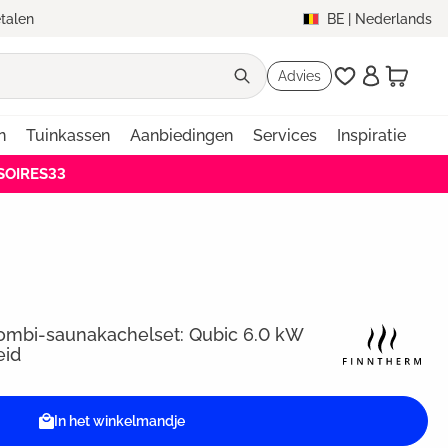
etalen
BE
|
Nederlands
Advies
n
Tuinkassen
Aanbiedingen
Services
Inspiratie
SSOIRES33
ombi-saunakachelset: Qubic 6.0 kW
eid
In het winkelmandje