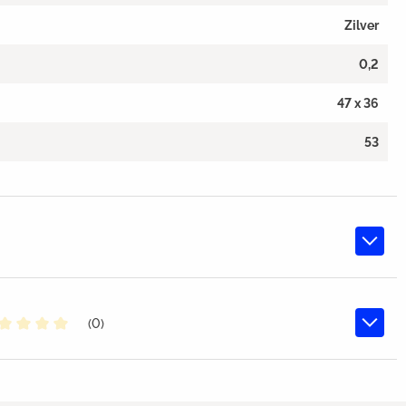
Zilver
0,2
47 x 36
53
(0)
middelde waardering van 0 van 5 sterren