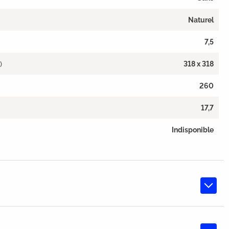
Naturel
7,5
)
318 x 318
260
17,7
Indisponible