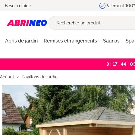
Besoin d'aide
Paiement 100%
recherche
Passer à la navigation principale
Abris de jardin
Remises et rangements
Saunas
Spa
3 : 17 : 44 : 0
Accueil
Pavillons de jardin
Bildergalerie überspringen