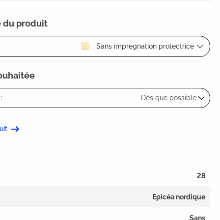
 du produit
Sans impregnation protectrice
souhaitée
:
Dès que possible
uit
28
Epicéa nordique
Sans