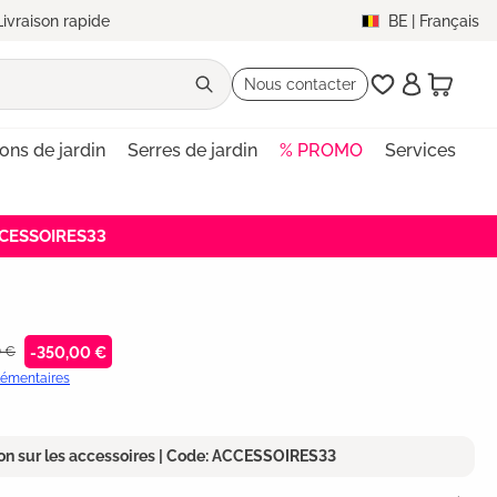
Livraison rapide
BE
|
Français
Nous contacter
lons de jardin
Serres de jardin
% PROMO
Services
ACCESSOIRES33
0 €
-350,00 €
plémentaires
on sur les accessoires | Code: ACCESSOIRES33