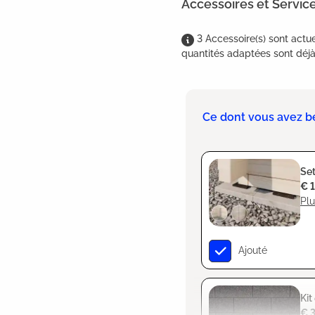
Accessoires et Servic
3
Accessoire(s)
sont
actue
quantités adaptées sont déjà 
Ce dont vous avez b
Set
€ 
Plu
Ajouté
Kit
€ 