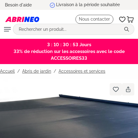
Livraison à la période souhaitée
Besoin d'aide
tenu principal
Nous contacter
3 : 10 : 30 : 53
Jours
33% de réduction sur les accessoires avec le code
ACCESSOIRES33
Accueil
Abris de jardin
/
Accessoires et services
Bildergalerie überspringen