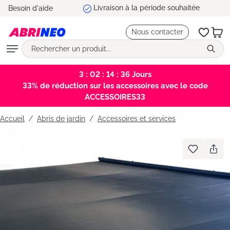
Besoin d'aide
tenu principal
Nous contacter
3 : 02 : 14 : 36
Jours
33% de réduction sur les accessoires avec le code
ACCESSOIRES33
Accueil
Abris de jardin
/
Accessoires et services
Bildergalerie überspringen