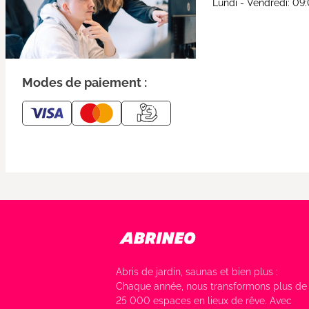
Lundi - Vendredi: 09
Modes de paiement :
Abris de jardin, saunas et bien plus :
Chaque année, nous transformons plus de
25 000 espaces en lieux de rêve. Avec