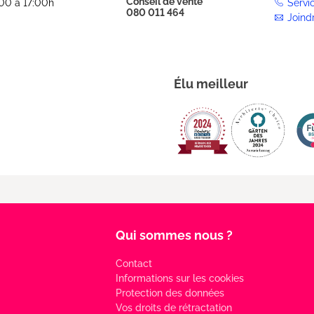
Conseil de vente
:00 à 17:00h
Servi
080 011 464
Joind
Élu meilleur
Qui sommes nous ?
Contact
Informations sur les cookies
Protection des données
Vos droits de rétractation