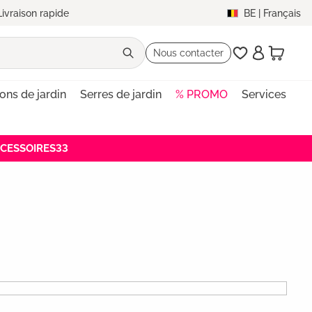
Livraison rapide
BE
|
Français
Nous contacter
lons de jardin
Serres de jardin
% PROMO
Services
ACCESSOIRES33