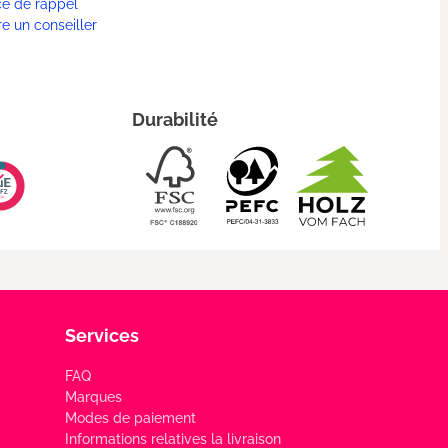
ce de rappel
re un conseiller
Durabilité
Services
FAQ
Marques
Modes de paiement
Informations relatives la livraison