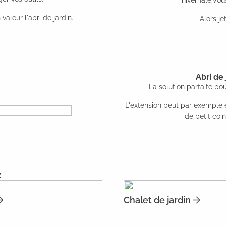
hivernale.Vou
aleur l'abri de jardin.
Alors j
Abri de
La solution parfaite po
L'extension peut par exemple êt
de petit coi
:
Chalet de jardin