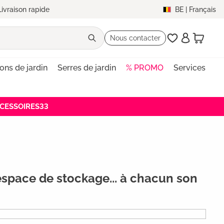
Livraison rapide
BE
|
Français
Nous contacter
lons de jardin
Serres de jardin
% PROMO
Services
ACCESSOIRES33
 espace de stockage... à chacun son