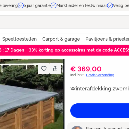
e levering
5 jaar garantie
Marktleider en testwinnaar
Veilig b
Speeltoestellen
Carport & garage
Paviljoens & prieele
6 : 17
Dagen
33% korting op accessoires met de code ACCE
€ 369,00
incl. btw |
Gratis verzending
Winterafdekking zwemb
Persoonlijk product- 