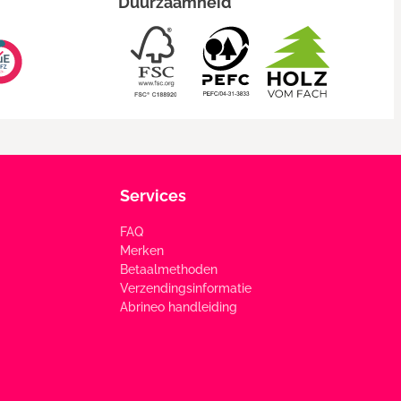
Duurzaamheid
Services
FAQ
Merken
Betaalmethoden
Verzendingsinformatie
Abrineo handleiding