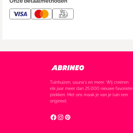
Onze betaalmethoden
Tuinhuizen, sauna's en meer: Wij creëren
elk jaar meer dan 25.000 nieuwe favoriete
plekken. Met ons maak je van je tuin een
origineel.