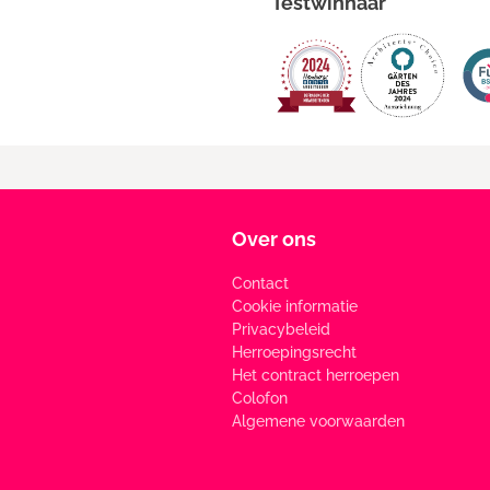
Testwinnaar
Over ons
Contact
Cookie informatie
Privacybeleid
Herroepingsrecht
Het contract herroepen
Colofon
Algemene voorwaarden