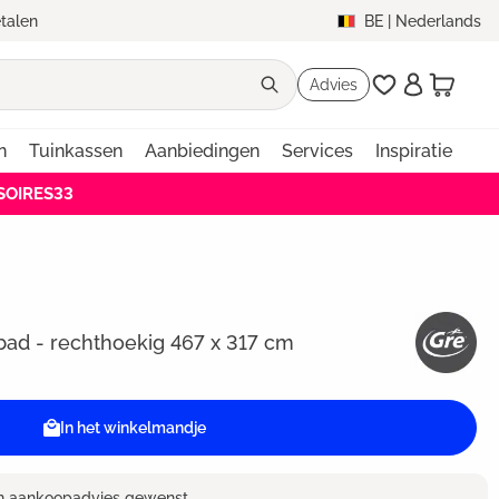
etalen
BE
|
Nederlands
Advies
n
Tuinkassen
Aanbiedingen
Services
Inspiratie
SSOIRES33
ad - rechthoekig 467 x 317 cm
In het winkelmandje
en aankoopadvies gewenst