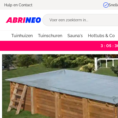
Hulp en Contact
Snell
oekopdracht
Ga naar de hoofdnavigatie
Tuinhuizen
Tuinschuren
Sauna's
Hottubs & Co
3 : 05 : 3
Bildergalerie überspringen