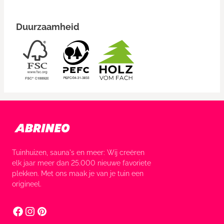
Duurzaamheid
Tuinhuizen, sauna's en meer: Wij creëren
elk jaar meer dan 25.000 nieuwe favoriete
plekken. Met ons maak je van je tuin een
origineel.