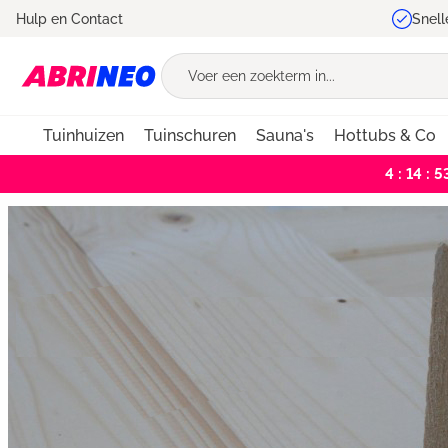
Hulp en Contact
Snell
oekopdracht
Ga naar de hoofdnavigatie
Tuinhuizen
Tuinschuren
Sauna's
Hottubs & Co
4 : 14 : 5
Bildergalerie überspringen