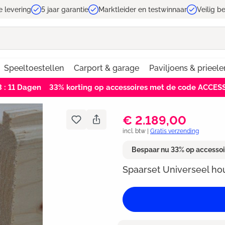
e levering
5 jaar garantie
Marktleider en testwinnaar
Veilig b
Speeltoestellen
Carport & garage
Paviljoens & prieele
3 : 11
Dagen
33% korting op accessoires met de code ACCES
€ 2.189,00
incl. btw |
Gratis verzending
Bespaar nu 33% op accesso
Spaarset Universeel ho