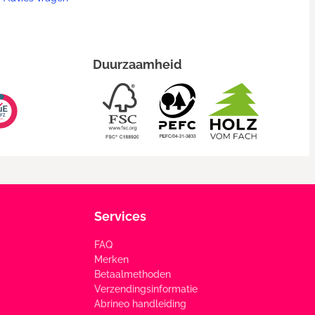
Duurzaamheid
Services
FAQ
Merken
Betaalmethoden
Verzendingsinformatie
Abrineo handleiding