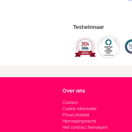
Testwinnaar
Over ons
Contact
Cookie informatie
Privacybeleid
Herroepingsrecht
Het contract herroepen