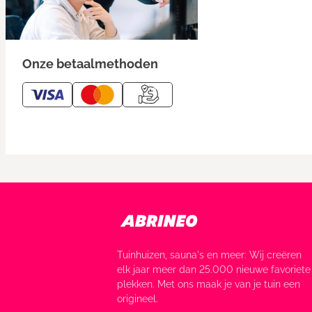
Onze betaalmethoden
Tuinhuizen, sauna's en meer: Wij creëren
elk jaar meer dan 25.000 nieuwe favoriete
plekken. Met ons maak je van je tuin een
origineel.