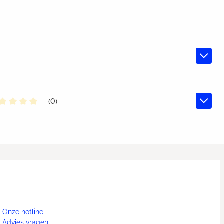
(0)
middelde waardering van 0 van 5 sterren
Onze hotline
Advies vragen