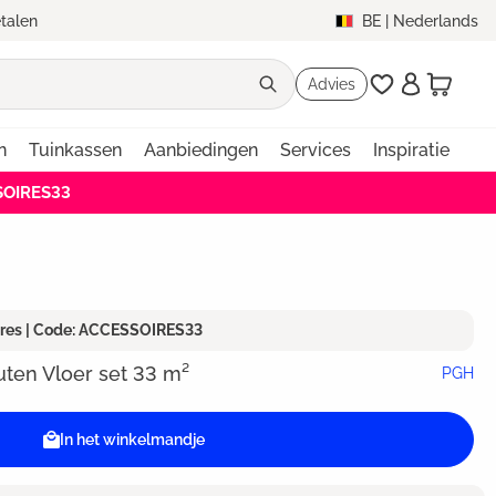
etalen
BE
|
Nederlands
Advies
n
Tuinkassen
Aanbiedingen
Services
Inspiratie
SOIRES33
ires | Code: ACCESSOIRES33
uten Vloer set 33 m²
PGH
In het winkelmandje