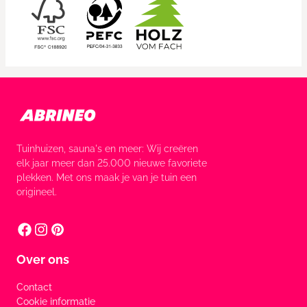
Tuinhuizen, sauna's en meer: Wij creëren
elk jaar meer dan 25.000 nieuwe favoriete
plekken. Met ons maak je van je tuin een
origineel.
Over ons
Contact
Cookie informatie