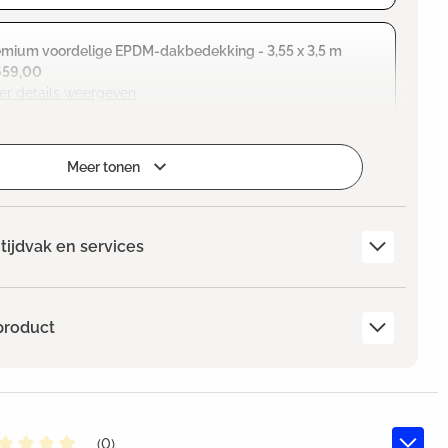
emium voordelige EPDM-dakbedekking - 3,55 x 3,5 m
659,00
er details weergeven
Meer tonen
tijdvak en services
product
(0)