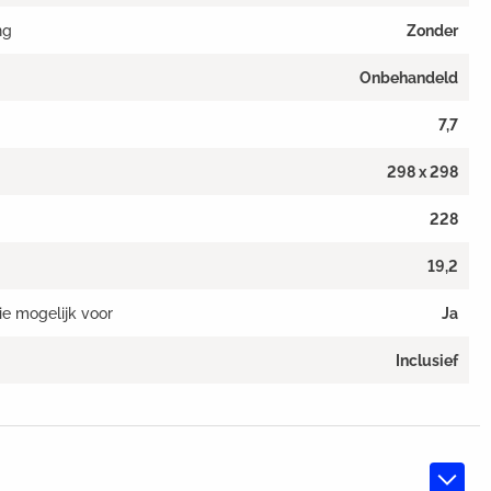
ng
Zonder
Onbehandeld
7,7
298 x 298
228
19,2
ie mogelijk voor
Ja
Inclusief