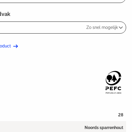
dvak
Zo snel mogelijk
roduct
28
Noords sparrenhout