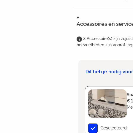
Accessoires en servic
3
Accessoire(s)
zijn
zojuis
hoeveelheden zijn vooraf ing
Dit heb je nodig vo
Spa
€ 
Me
Geselecteerd