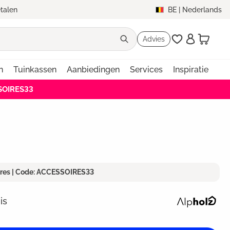
etalen
BE
|
Nederlands
Advies
n
Tuinkassen
Aanbiedingen
Services
Inspiratie
SSOIRES33
ires | Code: ACCESSOIRES33
is