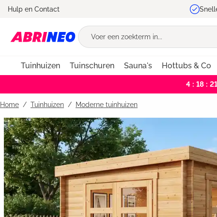
Hulp en Contact
Snell
oekopdracht
Ga naar de hoofdnavigatie
Tuinhuizen
Tuinschuren
Sauna's
Hottubs & Co
4 : 18 : 2
Home
Tuinhuizen
/
Moderne tuinhuizen
Bildergalerie überspringen