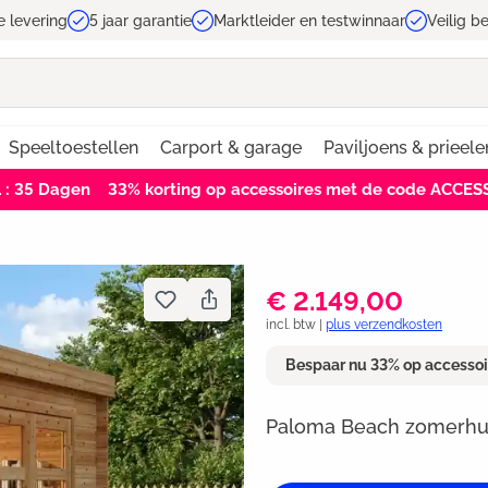
e levering
5 jaar garantie
Marktleider en testwinnaar
Veilig b
Speeltoestellen
Carport & garage
Paviljoens & prieele
1 : 34
Dagen
33% korting op accessoires met de code ACCE
€ 2.149,00
incl. btw |
plus verzendkosten
Bespaar nu 33% op accesso
Paloma Beach zomerhu