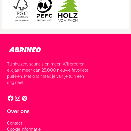
Tuinhuizen, sauna's en meer: Wij creëren
elk jaar meer dan 25.000 nieuwe favoriete
plekken. Met ons maak je van je tuin een
origineel.
Over ons
Contact
Cookie informatie