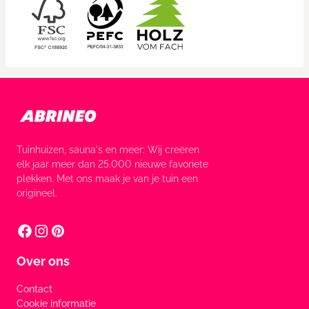
Tuinhuizen, sauna's en meer: Wij creëren
elk jaar meer dan 25.000 nieuwe favoriete
plekken. Met ons maak je van je tuin een
origineel.
Over ons
Contact
Cookie informatie