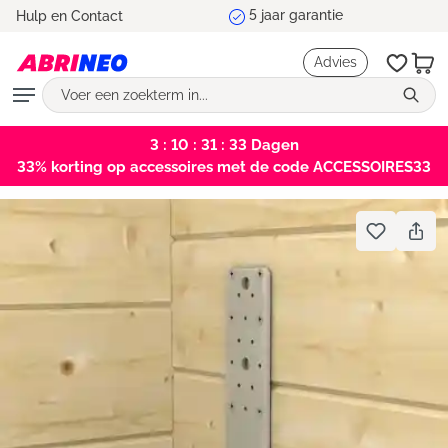
Marktleider en testwinnaar
Hulp en Contact
hoofdinhoud
Advies
3 : 10 : 31 : 32
Dagen
33% korting op accessoires met de code ACCESSOIRES33
Bildergalerie überspringen