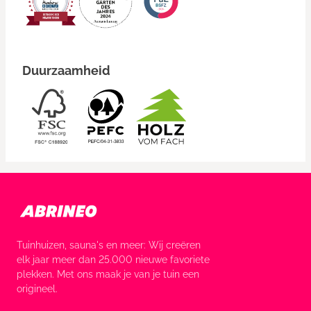
Duurzaamheid
Tuinhuizen, sauna's en meer: Wij creëren
elk jaar meer dan 25.000 nieuwe favoriete
plekken. Met ons maak je van je tuin een
origineel.