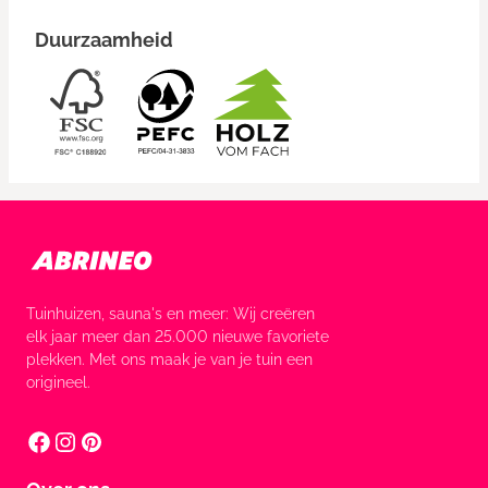
Duurzaamheid
Tuinhuizen, sauna's en meer: Wij creëren
elk jaar meer dan 25.000 nieuwe favoriete
plekken. Met ons maak je van je tuin een
origineel.