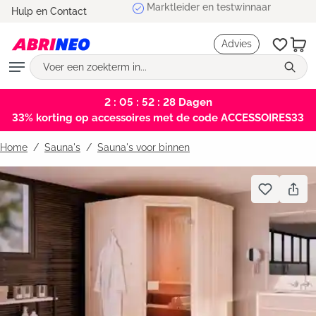
Marktleider en testwinnaar
Hulp en Contact
hoofdinhoud
Advies
2 : 05 : 52 : 28
Dagen
33% korting op accessoires met de code ACCESSOIRES33
Home
Sauna's
/
Sauna's voor binnen
Bildergalerie überspringen