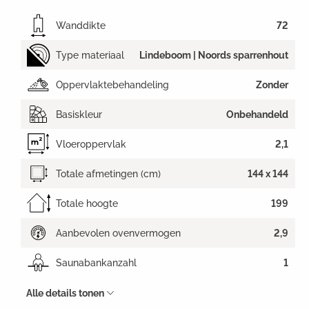
Wanddikte
72
Type materiaal
Lindeboom | Noords sparrenhout
Oppervlaktebehandeling
Zonder
Basiskleur
Onbehandeld
Vloeroppervlak
2,1
Totale afmetingen (cm)
144 x 144
Totale hoogte
199
Aanbevolen ovenvermogen
2,9
Saunabankanzahl
1
Alle details tonen