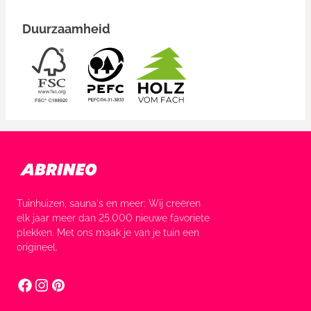
Duurzaamheid
Tuinhuizen, sauna's en meer: Wij creëren
elk jaar meer dan 25.000 nieuwe favoriete
plekken. Met ons maak je van je tuin een
origineel.